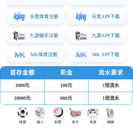
安博体育官网入口三重安全护盾系
统
从身份验证到平台架构，安博体育官网入口构建多层防线，
强化整体安全韧性。
用户层安全
通过设备识别与行为监
控，有效防止账户异常
访问。