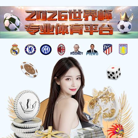
注册入口
极速响应