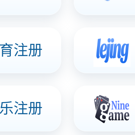
斯接
的天价送往皇家马德里后，多特...
，法
利车手卡洛斯·塞恩斯因在比赛...
攻
兰特终于在主场球迷的翘首期盼...