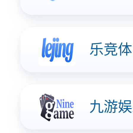
你可能感兴趣的内容
多特蒙德失去贝林厄姆后，罗伊
在去年夏天将贝林厄姆以超过一亿欧元
2026-06-09
塞恩斯被罚通过维修区引发争议
在上周末的F1阿布扎比大奖赛中，法拉
2026-06-12
莫兰特复出后首战砍下28分6助
在因伤缺席了连续六场比赛后，贾·莫
2026-07-23