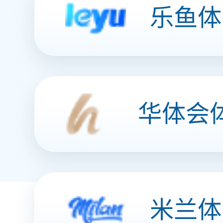
第一。如果广东宏远无法保护
整体防守弥补个体缺陷”，暗
回顾历史交锋，广东宏远与新
比赛的走势更加扑朔迷离。
限。从长远看，周琦的伤病
才有望实现。至于这场焦点
分享到：
上一篇
谢尔基谈爆火的合影梗图：我当