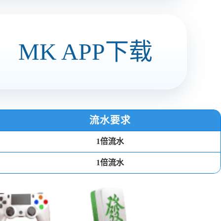
推荐平台
华体会体育
爱游戏ayx登录入口
乐鱼·体育
星空入口
www.kaiyun.cn下载
球赛下注平台（中国）官网首页