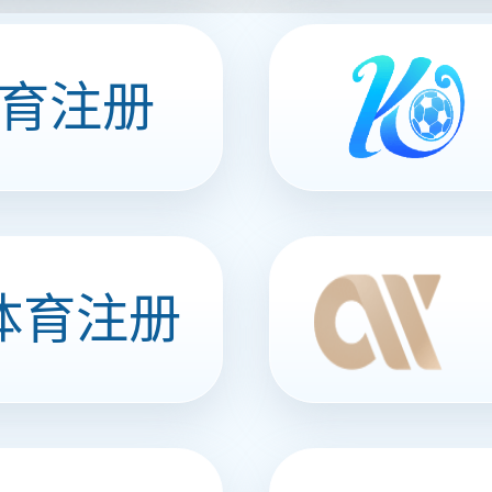
后训练中磨合出的最强武器。
代：曼城进攻引擎的终极形态
迪奥拉可以毫无保留地祭出他最熟悉的4-3-3体系。在最近几
匙人”。他的大范围转移、肋部直塞以及远射能力，是曼城破解
，德布劳内在中前场的自由度和创造力显得尤为珍贵。训练中，
进攻小组配合已经演练得炉火纯青。如果德布劳内无法首发，曼
态保证了球队战术的完整性。可以预见，决赛中他将在前腰位置
储备：最后一堂训练的价值
前最后训练的另一大作用在于心理调节。在封闭训练中，瓜迪奥
真实比赛。德布劳内作为队长之一，不仅负责组织进攻，还在场上
至关重要。同时，训练的高质量完成也向全队传递了一个信号：