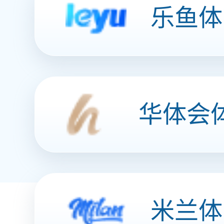
备就绪。从体能角度看，德
的竞技状态。明天凌晨，当
随着最后一堂训练课的结束
在决赛中打出统治力。这支在
伤势无碍，这柄最锋利的匕
分享到：
上一篇
荷兰足协调查裁判受贿丑闻，阿