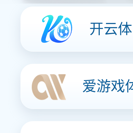
内，是曼城在欧冠决赛前最
战术核心不可替
德布劳内伤势无碍，意味着瓜
内一直是那个打破僵局的“钥
米兰可能会采取的收缩阵型
连线异常频繁，三人之间的
的泥潭，但如今他的健康状
卫线之间的空隙制造杀机。
决赛心态与体能
除了战术演练，这堂欧冠决赛
11对11对抗赛，强度接近
位。这种领袖气质在决赛前