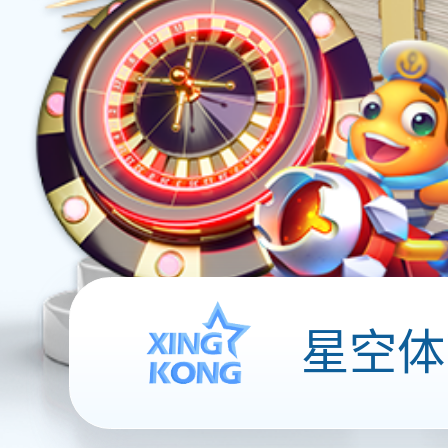
训练场上的定心
在赛前新闻发布会上，瓜迪奥
面来看，乐观已变成现实。
球。他在无球跑动和冲刺时
味着，前几日在训练中轻微