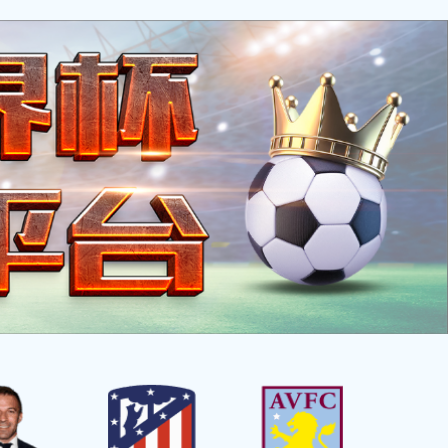
App
公司
体育
注册入口
简介
头条
看更便捷
终端支持、高清视频、 实