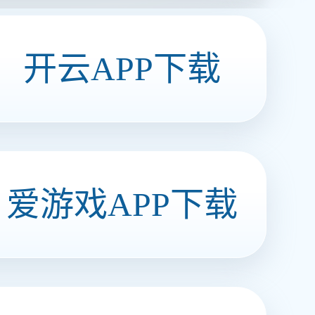
个赛季的欧冠关键战中，德布劳
密集防守的终极手段。面对国际
他与哈兰德、格拉利什之间的
城的进攻很可能陷入单打独斗
频繁换位，利用国米中场与后
拉特意安排了长达15分钟的
不断通过呼喊调动队友的跑
核心球员状态满格，球队已准