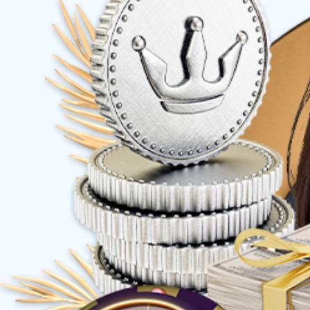
首页
体育头条
正
距离欧冠决赛的终局之战仅
式训练课。队内头号组织核
练，状态轻松，这无疑给主
赛中首发出战，直面国际米